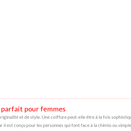
re parfait pour femmes
iginalité et de style. Une coiffure peut-elle être à la fois sophist
ar il est conçu pour les personnes qui font face à la chimio ou sim