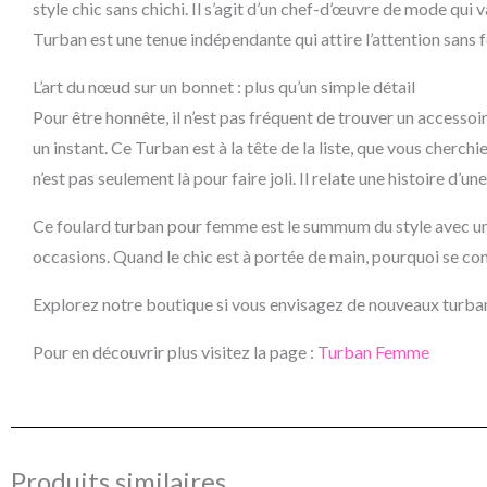
style chic sans chichi. Il s’agit d’un chef-d’œuvre de mode qui
Turban est une tenue indépendante qui attire l’attention sans f
L’art du nœud sur un bonnet : plus qu’un simple détail
Pour être honnête, il n’est pas fréquent de trouver un access
un instant. Ce Turban est à la tête de la liste, que vous cherch
n’est pas seulement là pour faire joli. Il relate une histoire d’
Ce foulard turban pour femme est le summum du style avec une 
occasions. Quand le chic est à portée de main, pourquoi se con
Explorez notre boutique si vous envisagez de nouveaux turba
Pour en découvrir plus visitez la page :
Turban Femme
Produits similaires