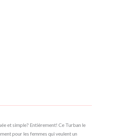
iquée et simple? Entièrement! Ce Turban le
plement pour les femmes qui veulent un