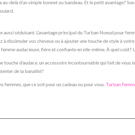
 va au-delà d’un simple bonnet ou bandeau. Et le petit avantage? Son
oulard.
oire aussi séduisant. L’avantage principal du Turban Noeud pour fem
iez à dissimuler vos cheveux ou à ajouter une touche de style à votre
une femme audacieuse, fière et confiante en elle-même. À quel coût? Un
touche d’audace. un accessoire incontournable qui fait de vous la
tenter de la banalité?
ns femmes, que ce soit pour un cadeau ou pour vous.
Turban Femme