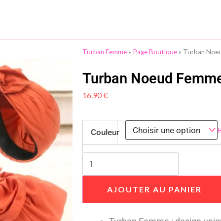
Turban Femme
»
Page Boutique
»
Turban Noe
Turban Noeud Femm
16.90
€
quantité
E
Couleur
de
Turban
Noeud
Femme
AJOUTER AU PANIER