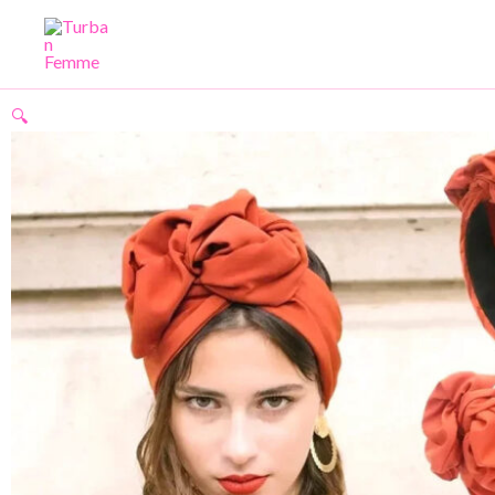
Aller
au
contenu
🔍