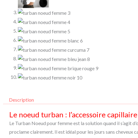
Description
Le noeud turban : l’accessoire capillai
Le Turban Noeud pour femme est la solution quand il s’agit d’or
proclame clairement. Il est idéal pour les jours sans cheveux c